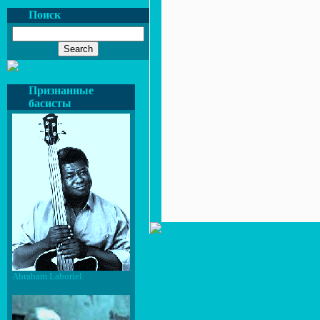
Поиск
Признанные
басисты
Abraham Laboriel