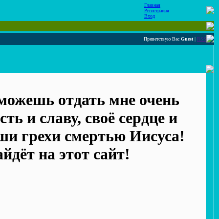
Главная
Регистрация
Вход
Приветствую Вас
Guest
|
RSS
 можешь отдать мне очень
ть и славу, своё сердце и
аши грехи смертью Иисуса!
йдёт на этот сайт!