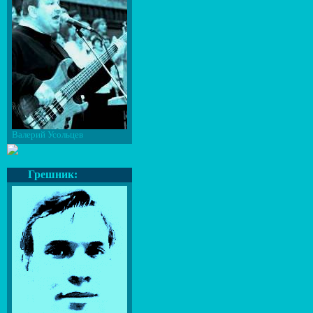
Валерий Усольцев
Грешник: