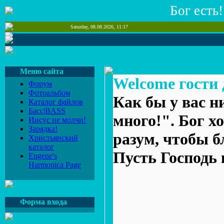
Бог есть!
Saturday, 08.08.2026, 11:17
Меню сайта
Welcome гости 
Форум
Фотоальбом
Как бы у вас н
Каталог файлов
Басс|BASS
много!". Бог хо
Иисус не молчи!
Зарядка!
разум, чтобы б
Христьянский
каталог
Пусть Господь 
Eugene's
Harmonica Page
Форма входа